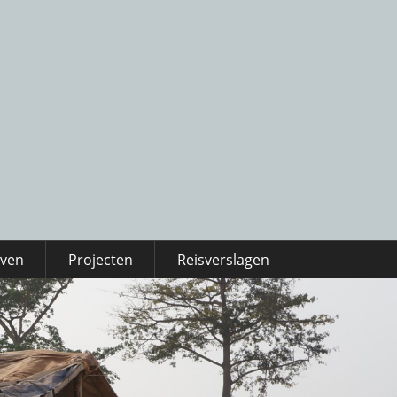
even
Projecten
Reisverslagen