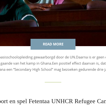
READ MORE
asisschoolopleiding gewaarborgd door de UN.Daarna is er geen op
s gaande van het kamp in Ghana.Een positief effect daarvan is, da
ana een “Secondary High School” mag bezoeken gedurende drie ja
port en spel Fetentaa UNHCR Refugee Ca